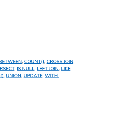
BETWEEN
, 
COUNT()
, 
CROSS JOIN
, 
ERSECT
, 
IS NULL
, 
LEFT JOIN
, 
LIKE
, 
()
, 
UNION
, 
UPDATE
, 
WITH 