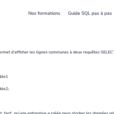
Nos formations
Guide SQL pas à pas
et d’afficher les lignes communes à deux requêtes SELEC
ble1
ble2;
fact’, qu’une entreprise a créée pour stocker les données rela