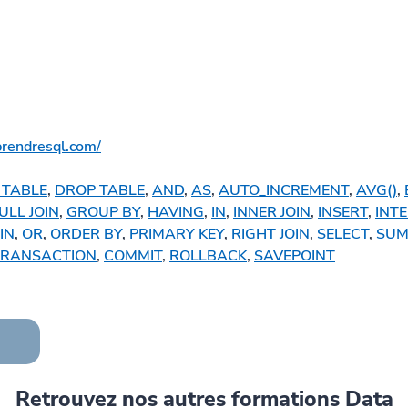
rendresql.com/
 TABLE
, 
DROP TABLE
, 
AND
, 
AS
, 
AUTO_INCREMENT
, 
AVG()
, 
ULL JOIN
, 
GROUP BY
, 
HAVING
, 
IN
, 
INNER JOIN
, 
INSERT
, 
INT
IN
, 
OR
, 
ORDER BY
, 
PRIMARY KEY
, 
RIGHT JOIN
, 
SELECT
, 
SUM
TRANSACTION
, 
COMMIT
, 
ROLLBACK
, 
SAVEPOINT
Retrouvez nos autres formations Data