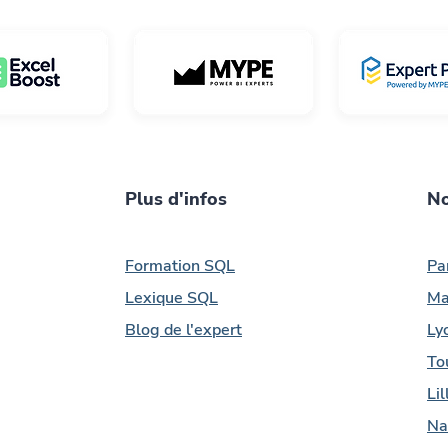
Plus d'infos
No
Formation SQL
Pa
Lexique SQL
Ma
Blog de l'expert
Ly
To
Lil
Na