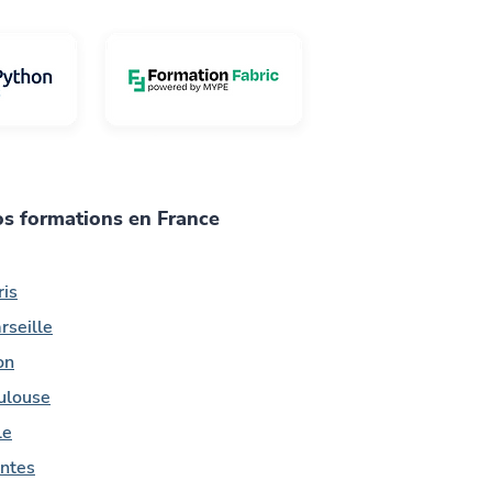
s formations en France
ris
rseille
on
ulouse
le
ntes