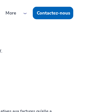
More
Contactez-nous
T.
tives aux factures qu’elle a 