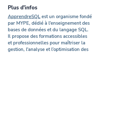
Plus d'infos
ApprendreSQL
est un organisme fondé
par MYPE, dédié à l'enseignement des
bases de données et du langage SQL.
Il propose des formations accessibles
et professionnelles pour maîtriser la
gestion, l'analyse et l’optimisation des
données, adaptées aux besoins des
particuliers et des entreprises.
Contact & Infos
Formation SQL
Lexique SQL
Blog de l'expert
Nos formations en France
Paris