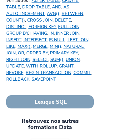
Voir autres : 
ALTER TABLE
, 
CREATE 
TABLE
, 
DROP TABLE
, 
AND
, 
AS
, 
AUTO_INCREMENT
, 
AVG()
, 
BETWEEN
, 
COUNT()
, 
CROSS JOIN
, 
DELETE
, 
DISTINCT
, 
FOREIGN KEY
, 
FULL JOIN
, 
GROUP BY
, 
HAVING
, 
IN
, 
INNER JOIN
, 
INSERT
, 
INTERSECT
, 
IS NULL
, 
LEFT JOIN
, 
LIKE
, 
MAX()
, 
MERGE
, 
MIN()
, 
NATURAL 
JOIN
, 
OR
, 
ORDER BY
, 
PRIMARY KEY
, 
RIGHT JOIN
, 
SELECT
, 
SUM()
, 
UNION
, 
UPDATE
, 
WITH ROLLUP
, 
GRANT
, 
REVOKE
, 
BEGIN TRANSACTION
, 
COMMIT
, 
ROLLBACK
, 
SAVEPOINT
Lexique SQL
Retrouvez nos autres
formations Data