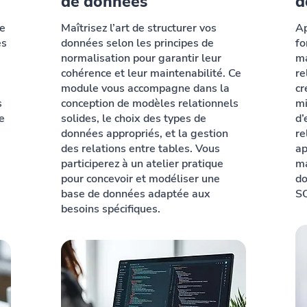
de données
d
le
Maîtrisez l’art de structurer vos
Ap
es
données selon les principes de
fo
normalisation pour garantir leur
ma
cohérence et leur maintenabilité. Ce
re
module vous accompagne dans la
cr
s
conception de modèles relationnels
mi
e
solides, le choix des types de
d’
données appropriés, et la gestion
re
des relations entre tables. Vous
ap
participerez à un atelier pratique
ma
pour concevoir et modéliser une
do
base de données adaptée aux
SQ
besoins spécifiques.