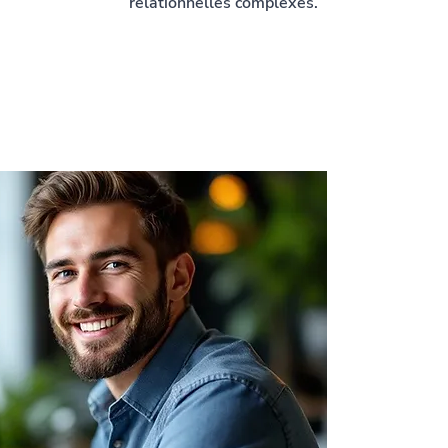
relationnelles complexes.
Enri
com
le 0
Contacte
obtenir p
formation
(CPF, Fra