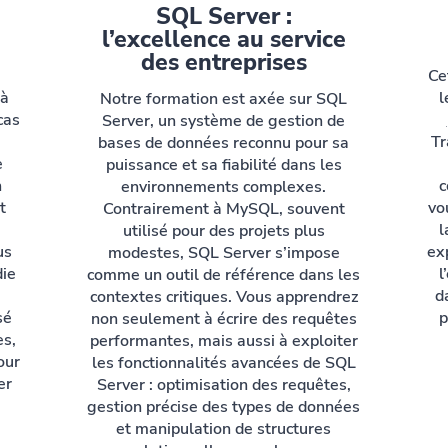
SQL Server :
l’excellence au service
des entreprises
Ce
 à
l
Notre formation est axée sur SQL
cas
Server, un système de gestion de
Tr
bases de données reconnu pour sa
e
puissance et sa fiabilité dans les
n
c
environnements complexes.
t
vo
Contrairement à MySQL, souvent
l
utilisé pour des projets plus
us
ex
modestes, SQL Server s’impose
die
l
comme un outil de référence dans les
d
contextes critiques. Vous apprendrez
sé
p
non seulement à écrire des requêtes
es,
performantes, mais aussi à exploiter
our
les fonctionnalités avancées de SQL
er
Server : optimisation des requêtes,
gestion précise des types de données
et manipulation de structures