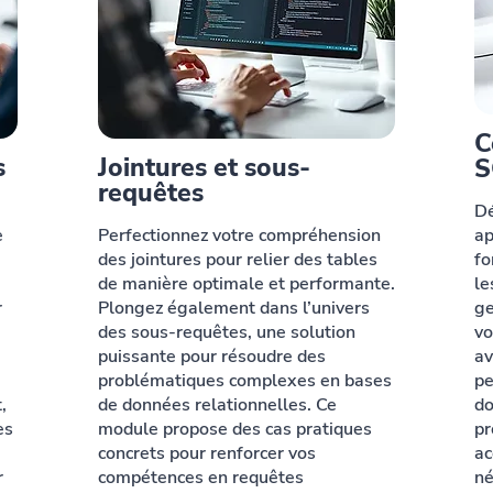
C
s
Jointures et sous-
S
requêtes
Dé
e
Perfectionnez votre compréhension
ap
des jointures pour relier des tables
fo
de manière optimale et performante.
le
r
Plongez également dans l’univers
ge
des sous-requêtes, une solution
vo
puissante pour résoudre des
av
problématiques complexes en bases
pe
,
de données relationnelles. Ce
do
es
module propose des cas pratiques
pr
concrets pour renforcer vos
ac
r
compétences en requêtes
né